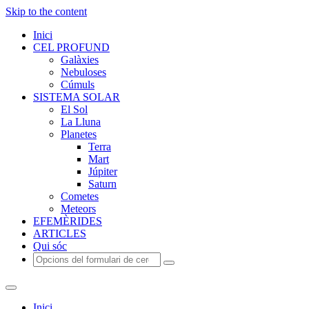
Skip to the content
Inici
CEL PROFUND
Galàxies
Nebuloses
Cúmuls
SISTEMA SOLAR
El Sol
La Lluna
Planetes
Terra
Mart
Júpiter
Saturn
Cometes
Meteors
EFEMÈRIDES
ARTICLES
Qui sóc
Cerca
Inici