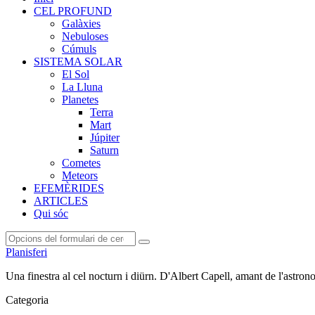
CEL PROFUND
Galàxies
Nebuloses
Cúmuls
SISTEMA SOLAR
El Sol
La Lluna
Planetes
Terra
Mart
Júpiter
Saturn
Cometes
Meteors
EFEMÈRIDES
ARTICLES
Qui sóc
Cerca
Planisferi
Una finestra al cel nocturn i diürn. D'Albert Capell, amant de l'astron
Categoria