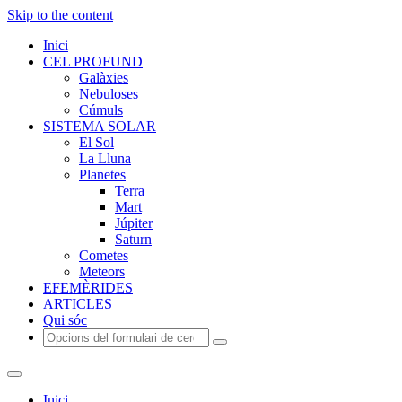
Skip to the content
Inici
CEL PROFUND
Galàxies
Nebuloses
Cúmuls
SISTEMA SOLAR
El Sol
La Lluna
Planetes
Terra
Mart
Júpiter
Saturn
Cometes
Meteors
EFEMÈRIDES
ARTICLES
Qui sóc
Cerca
Inici