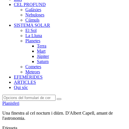
CEL PROFUND
Galàxies
Nebuloses
Cúmuls
SISTEMA SOLAR
El Sol
La Lluna
Planetes
Terra
Mart
Júpiter
Saturn
Cometes
Meteors
EFEMÈRIDES
ARTICLES
Qui sóc
Cerca
Planisferi
Una finestra al cel nocturn i diürn. D'Albert Capell, amant de
l'astronomia.
Etiqueta